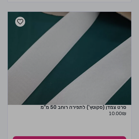
סרט צמדן (סקוטץ') לתפירה רוחב 50 מ"מ
10.00
₪