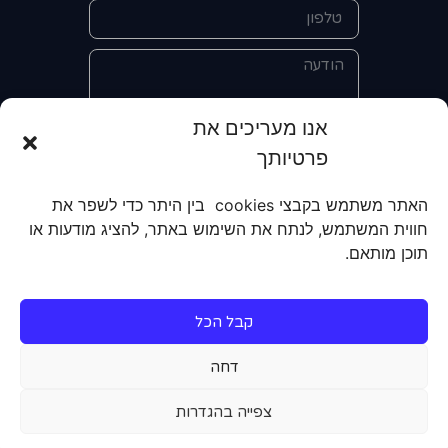
אנו מעריכים את
פרטיותך
אני מאשר/ת את מסירת הפרטים
והשימוש בהם כדי ליצור איתי קשר לצורך
האתר משתמש בקבצי cookies בין היתר כדי לשפר את
קבלת מידע על מוצרים, שירותים, מועדון
חווית המשתמש, לנתח את השימוש באתר, להציג מודעות או
לקוחות. אני מודע/ת שאוכל לבטל את
תוכן מותאם.
הרישום שלי בכל עת ושעל מסירת הפרטים
שלי והשימוש בהם תחול
מדיניות הפרטיות
של האתר.
קבל הכל
שליחה
דחה
צפייה בהגדרות