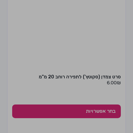
סרט צמדן (סקוטץ') לתפירה רוחב 20 מ"מ
6.00
₪
בחר אפשרויות