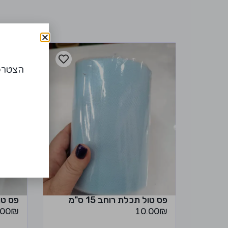
הצטרפו
פס טול תכלת רוחב 15 ס"מ
פס טול 
.00
₪
10.00
₪