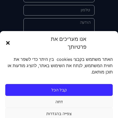
אנו מעריכים את
פרטיותך
אני מאשר/ת את מסירת הפרטים
והשימוש בהם כדי ליצור איתי קשר לצורך
האתר משתמש בקבצי cookies בין היתר כדי לשפר את
קבלת מידע על מוצרים, שירותים, מועדון
חווית המשתמש, לנתח את השימוש באתר, להציג מודעות או
לקוחות. אני מודע/ת שאוכל לבטל את
תוכן מותאם.
הרישום שלי בכל עת ושעל מסירת הפרטים
שלי והשימוש בהם תחול
מדיניות הפרטיות
של האתר.
קבל הכל
שליחה
דחה
צפייה בהגדרות