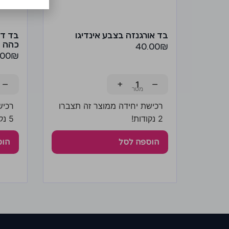
בד אורגנזה בצבע אינדיגו
בד דא
כהה
40.00
₪
.00
₪
−
+
−
רכישת יחידה ממוצר זה תצברו
רכיש
2 נקודות!
5 נקודות!
הוספה לסל
הוס