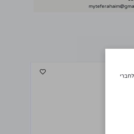
myteferahaim@gmai
לחברי