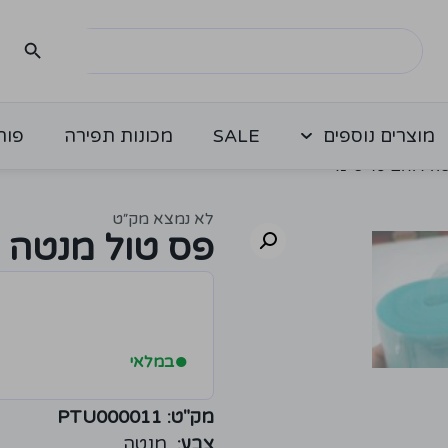
מוצרים נוספים
SALE
מכונות תפירה
פור
וחב 15 ס"מ
לא נמצא מק״ט
פס טול מנטה רוחב 
●
במלאי
מק"ט: PTU000011
צבע:
מנטה