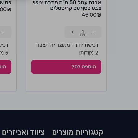
אבזם עגול 50 מ"מ מתכת ציפוי
פס שט
צבע כסף עם קריסטלים
.00
₪
45.00
₪
−
+
−
רכישת יחידה ממוצר זה תצברו
רכיש
2 נקודות!
5 נקודות!
הוספה לסל
הוס
קטגוריות מוצרים​
ציווד ואביזרים