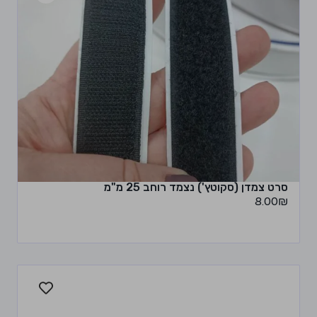
סרט צמדן (סקוטץ') נצמד רוחב 25 מ"מ
8.00
₪