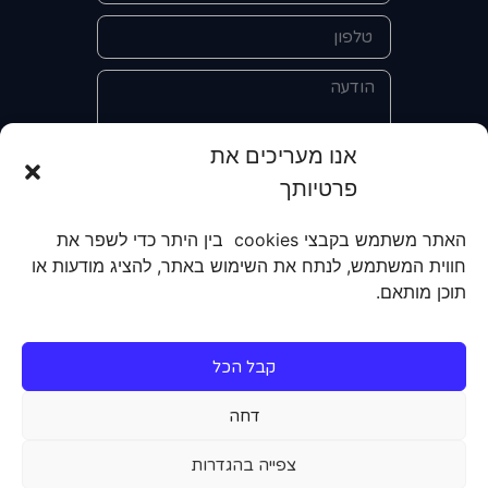
אנו מעריכים את
פרטיותך
אני מאשר/ת את מסירת הפרטים
והשימוש בהם כדי ליצור איתי קשר לצורך
האתר משתמש בקבצי cookies בין היתר כדי לשפר את
קבלת מידע על מוצרים, שירותים, מועדון
חווית המשתמש, לנתח את השימוש באתר, להציג מודעות או
לקוחות. אני מודע/ת שאוכל לבטל את
תוכן מותאם.
הרישום שלי בכל עת ושעל מסירת הפרטים
שלי והשימוש בהם תחול
מדיניות הפרטיות
של האתר.
קבל הכל
שליחה
דחה
צפייה בהגדרות