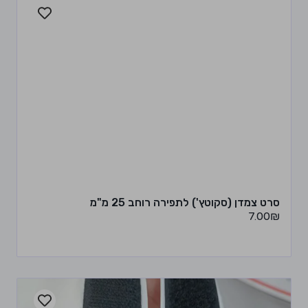
סרט צמדן (סקוטץ') לתפירה רוחב 25 מ"מ
7.00
₪