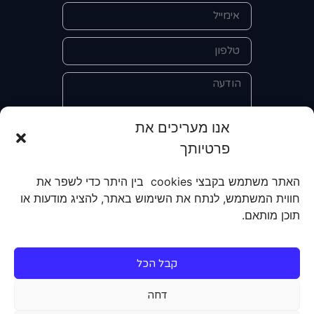
אנו מעריכים את
פרטיותך
אני מאשר/ת את מסירת הפרטים
והשימוש בהם כדי ליצור איתי קשר לצורך
האתר משתמש בקבצי cookies בין היתר כדי לשפר את
קבלת מידע על מוצרים, שירותים, מועדון
חווית המשתמש, לנתח את השימוש באתר, להציג מודעות או
לקוחות. אני מודע/ת שאוכל לבטל את
תוכן מותאם.
הרישום שלי בכל עת ושעל מסירת הפרטים
שלי והשימוש בהם תחול
מדיניות הפרטיות
של האתר.
קבל הכל
שליחה
דחה